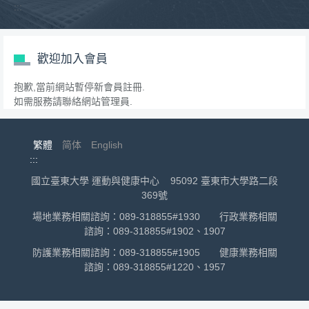
:::
跳
到
主
要
歡迎加入會員
內
容
抱歉,當前網站暫停新會員註冊.
區
如需服務請聯絡網站管理員.
繁體
简体
English
:::
國立臺東大學 運動與健康中心 95092 臺東市大學路二段
369號
場地業務相關諮詢：089-318855#1930 行政業務相關
諮詢：089-318855#1902、1907
防護業務相關諮詢：089-318855#1905 健康業務相關
諮詢：089-318855#1220、1957