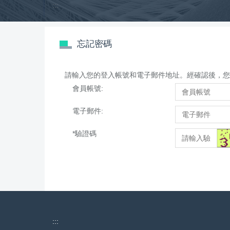
:::
跳
到
主
要
忘記密碼
內
容
區
請輸入您的登入帳號和電子郵件地址。經確認後，您將
會員帳號:
電子郵件:
*
驗證碼
:::