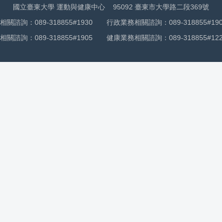
國立臺東大學 運動與健康中心 95092 臺東市大學路二段369號
關諮詢：089-318855#1930 行政業務相關諮詢：089-318855#190
關諮詢：089-318855#1905 健康業務相關諮詢：089-318855#122