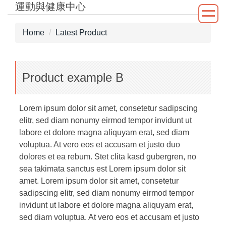
運動與健康中心
Jump
to
the
Home
Latest Product
main
content
block
Product example B
Lorem ipsum dolor sit amet, consetetur sadipscing
elitr, sed diam nonumy eirmod tempor invidunt ut
labore et dolore magna aliquyam erat, sed diam
voluptua. At vero eos et accusam et justo duo
dolores et ea rebum. Stet clita kasd gubergren, no
sea takimata sanctus est Lorem ipsum dolor sit
amet. Lorem ipsum dolor sit amet, consetetur
sadipscing elitr, sed diam nonumy eirmod tempor
invidunt ut labore et dolore magna aliquyam erat,
sed diam voluptua. At vero eos et accusam et justo