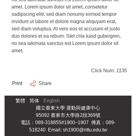
amet. Lorem ipsum dolor sit amet, consetetur
sadipscing elitr, sed diam nonumy eirmod tempor
invidunt ut labore et dolore magna aliquyam erat,
sed diam voluptua. At vero eos et accusam et justo
duo dolores et ea rebum. Stet clita kasd gubergren,
no sea takimata sanctus est Lorem ipsum dolor sit
amet.
Click Num:
1135
Print
Share
繁體
简体
English
國立臺東大學 運動與健康中心
95092 臺東市大學路2段369號
電話：089-318855#1900~1907 傳真：089-
518240 Email: sh1900@nttu.edu.tw