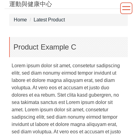
運動與健康中心
Jump
to
the
Home
Latest Product
main
content
block
Product Example C
Lorem ipsum dolor sit amet, consetetur sadipscing
elitr, sed diam nonumy eirmod tempor invidunt ut
labore et dolore magna aliquyam erat, sed diam
voluptua. At vero eos et accusam et justo duo
dolores et ea rebum. Stet clita kasd gubergren, no
sea takimata sanctus est Lorem ipsum dolor sit
amet. Lorem ipsum dolor sit amet, consetetur
sadipscing elitr, sed diam nonumy eirmod tempor
invidunt ut labore et dolore magna aliquyam erat,
sed diam voluptua. At vero eos et accusam et justo