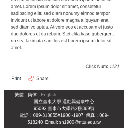
amet. Lorem ipsum dolor sit amet, consetetur
sadipscing elitr, sed diam nonumy eirmod tempor
invidunt ut labore et dolore magna aliquyam erat,
sed diam voluptua. At vero eos et accusam et justo
duo dolores et ea rebum. Stet clita kasd gubergren,
no sea takimata sanctus est Lorem ipsum dolor sit
amet.
Click Num:
1121
Print
Share
繁體
简体
English
國立臺東大學 運動與健康中心
95092 臺東市大學路2段369號
電話：089-318855#1900~1907 傳真：089-
518240 Email: sh1900@nttu.edu.tw