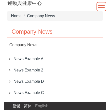
運動與健康中心
Jump
to
the
Home
Company News
main
content
Company News
block
Company News...
News Example A
News Example 2
News Example D
News Example C
繁體
简体
English