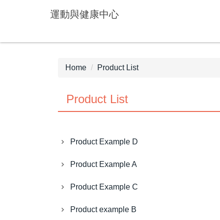
Jump
運動與健康中心
to
the
main
content
block
Home
Product List
Product List
Product Example D
Product Example A
Product Example C
Product example B