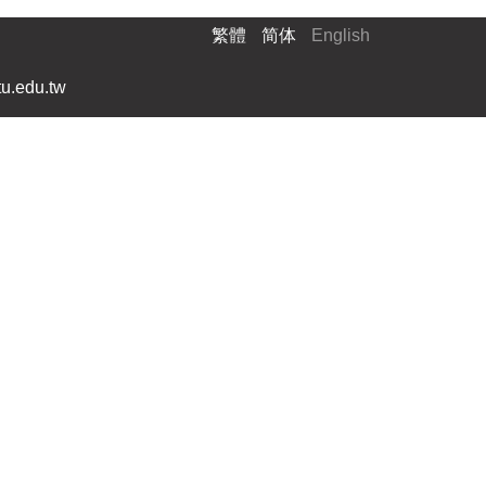
繁體
简体
English
.edu.tw