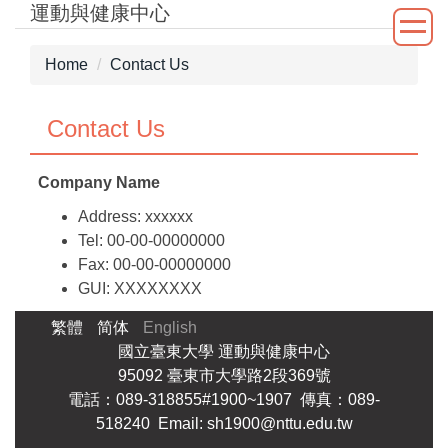
運動與健康中心
Jump
to
the
Home
Contact Us
main
content
Contact Us
block
Company Name
Address: xxxxxx
Tel: 00-00-00000000
Fax: 00-00-00000000
GUI: XXXXXXXX
繁體
简体
English
國立臺東大學 運動與健康中心
95092 臺東市大學路2段369號
電話：089-318855#1900~1907 傳真：089-
518240 Email: sh1900@nttu.edu.tw